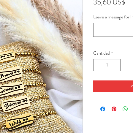
Pr
35,60 US$
Leave a message for I
Cantidad
*
A