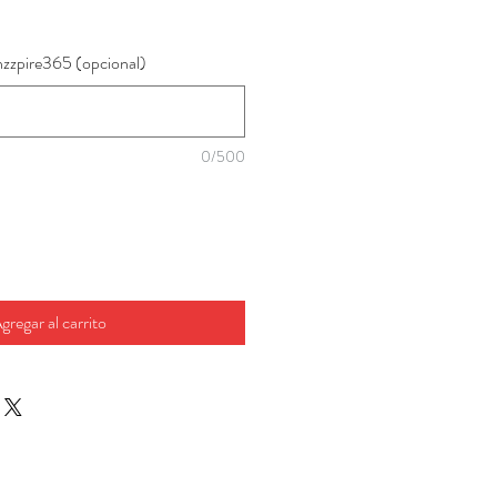
ecio
nzzpire365 (opcional)
0/500
gregar al carrito