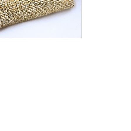
inzzpire365@gmail.com
(876) 798-4430-1