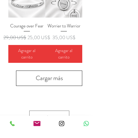
Courage over Fear
Worrier to Warrior
Precio
Precio de oferta
Precio
29,00 US$
25,00 US$
35,00 US$
Agregar al
Agregar al
carrito
carrito
Cargar más
USD ($)