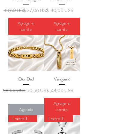
Precio
Precio de oferta
Precio
43,60 US$
37,06 US$
40,00 US$
Agregar al
Agregar al
carrito
carrito
Our Dad
Vanguard
Precio
Precio de oferta
Precio
58,00 US$
50,50 US$
43,00 US$
Agregar al
Agotado
carrito
Limited Time Offer
Limited Time Offer