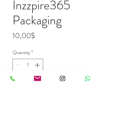
Inzzpire365
Packaging
Price
10,00$
Quantity
*
Add to Cart
inzzpire365@gmail.com