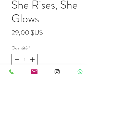
She Rises, She
Glows
Prix
29,00 $US
Quantité
*
Ajouter au panier
inzzpire365@gmail.com